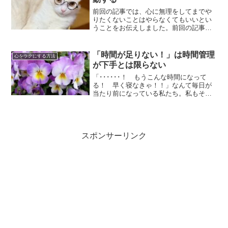
前回の記事では、心に無理をしてまでや
りたくないことはやらなくてもいいとい
うことをお伝えしました。前回の記事
⇒ 心に無理をしてまで、受け入れたく
ないものを受け入れる必要なんてない私
は本当にそのように感じていて、そのよ
「時間が足りない！」は時間管理
心をラクにする方法
うにしています。そして、「...
が下手とは限らない
「･･････！ もうこんな時間になって
る！ 早く寝なきゃ！！」なんて毎日が
当たり前になっている私たち。私もそん
な日があったりします💦「充実してい
る」と感じているのであれば、それほど
問題だとは思わないのですが、「いつも
時間に追われている」と...
スポンサーリンク