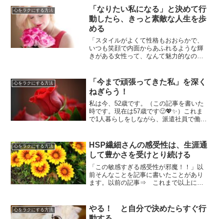
りのムースをつけて、肩にタオルを引っ
「なりたい私になる」と決めて行
心をラクにする方法
かけて自動車に乗り込み、...
動したら、きっと素敵な人生を歩
める
「スタイルがよくて性格もおおらかで、
いつも笑顔で内面からあふれるような輝
きがある女性って、なんて魅力的なのか
しら👩👗✨」もし本当にそんな私になっ
ていたら、今みたいな細々とした庶民的
な生活はやっていなかったと思います。
「今まで頑張ってきた私」を深く
心をラクにする方法
その総合的なルックスに大...
ねぎらう！
私は今、52歳です。（この記事を書いた
時です。現在は57歳です🙂💖✨）これま
で1人暮らしをしながら、派遣社員で働い
てきました。この年齢ですので、いろん
な会社で仕事を通していろんな経験をし
てきました。派遣先では、たくさんの人
HSP繊細さんの感受性は、生涯通
心をラクにする方法
たちとのやりとりが...
して豊かさを受けとり続ける
「この敏感すぎる感受性が邪魔！！」以
前そんなことを記事に書いたことがあり
ます。以前の記事⇒ これまで以上に、
「私の感じ方」を大切にする「HSP」
「繊細さん」という言葉と性質に注目が
集まったことがあります。それはとても
やる！ と自分で決めたらすぐ行
心をラクにする方法
繊細な感受性の持ち主で、...
動する