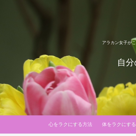
アラカン女子がこ
自分
心をラクにする方法
体をラクにする