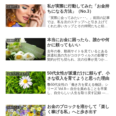
とのこと。500ポイント貯まったので、次
の買い物の支払いの時に使ってちょっと
私が実際に行動してみた「お金持
お金のこと
お得感があった...
ちになる方法」（No.3）
「実際に会ってみたい･･･。」前回の記事
では、私を次のステップへと引き上げて
くれた赤いカップとその仲間たちと紡い
できた経緯をお伝えしました。 前回の
記事⇒ 私が実際に行動してみた「お金
持ちになる方法」（No.2）あの時の私
本当にお金に困ったら、誰かや何
お金のこと
は、自分を大切にす...
かに頼ってもいい
去年の春、動画サイトを見ているとある
派遣社員の方がコロナウィルスの影響で
契約が打ち切られ、次の仕事が見つから
ず食材を買うお金もなくなってしまった
とのこと。同じ時期に私も契約終了とな
ったため、この方のことがとても気にな
50代女性が派遣だけに頼らず、小
心をラクにする方法
りました。年齢的にも私と...
さな収入を育てようと思った理由
📚50代女性の「働き方を変える物語」シ
リーズ Vol.8― 自分を責めることを卒業
し、自分らしい人生を取り戻す記録 ―私
は派遣だけに頼る働き方に、不安を感じ
るようになってきました。それは40代の
早い時期から。うすうす感じ始めていた
お金のブロックを溶かして「楽し
お金のこと
のです。こ...
く稼げる私」へと歩き出す