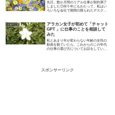
先日、数か月間のリアル仕事が契約満了
しました🙂何十年にもわたって、私はい
ろいろな会社で期間の限られたデスクワ
ークのお仕事をたくさんこなしてきまし
た。そんなに長くたくさんの経験をした
のなら、すごくいい思い出もありそうな
アラカン女子が初めて「チャット
お金のこと
感じもします。でも仕事を...
GPT 」に仕事のことを相談して
みた
私とあまり年が変わらない年齢の女性の
動画を観ていたら、これからのこの年代
の仕事の選び方についてお話をしていま
した。私は不定期に派遣の事務仕事をし
ていますが、この仕事もいつかのタイミ
ングで必ず終わりを迎える時が来ます。
50代・60代派遣女子を...
スポンサーリンク