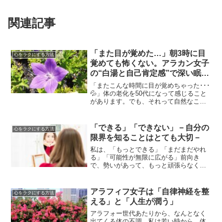
関連記事
「また目が覚めた…」朝3時に目
心をラクにする方法
覚めても怖くない。アラカン女子
の“白湯と自己肯定感”で深い眠り
へ
「またこんな時間に目が覚めちゃった･･･
💦」体の老化を50代になって感じること
があります。でも、それって自然なこと
だからある意味正常なんですけどね🙂つ
い先月その「老化の感覚」が分かること
がありました。「また来たか！」と思っ
「できる」「できない」－自分の
心をラクにする方法
たらやはりその通り...
限界を知ることはとても大切－
私は、「もっとできる」「まだまだやれ
る」「可能性が無限に広がる」前向き
で、勢いがあって、もっと頑張らなくち
ゃという気持ちにさせてくれるこの素敵
な言葉たち。気持ちよくて大好きでし
た。そのように動いて、キラキラしてい
アラフィフ女子は「自律神経を整
心をラクにする方法
る自分自身のことを私はとても...
える」と「人生が潤う」
アラフォー世代あたりから、なんとなく
出てくる体の不調。私は若い時から、体