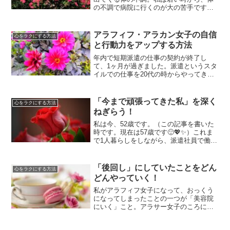
の不調で病院に行くのが大の苦手です💦
なので、これまで普段の生活の中ででき
る体にいいことを、本や雑誌を参考にし
ながらどんどん試してきました🙂💖✨試
アラフィフ・アラカン女子の自信
心をラクにする方法
していいと感じたことは日...
と行動力をアップする方法
年内で短期派遣の仕事の契約が終了し
て、1ヶ月が過ぎました。派遣というスタ
イルでの仕事を20代の時からやってきた
私は、今月で56歳となります。初めて派
遣という形で仕事をしていた頃と比べ、
最近はずいぶん派遣の仕事事情も変わっ
「今まで頑張ってきた私」を深く
心をラクにする方法
てきたと感じます。当...
ねぎらう！
私は今、52歳です。（この記事を書いた
時です。現在は57歳です🙂💖✨）これま
で1人暮らしをしながら、派遣社員で働い
てきました。この年齢ですので、いろん
な会社で仕事を通していろんな経験をし
てきました。派遣先では、たくさんの人
「後回し」にしていたことをどん
心をラクにする方法
たちとのやりとりが...
どんやっていく！
私がアラフィフ女子になって、おっくう
になってしまったことの一つが「美容院
にいく」こと。アラサー女子のころには
髪にパーマを当て、毎朝シャンプーをし
たあと、しっかりタオルドライ。たっぷ