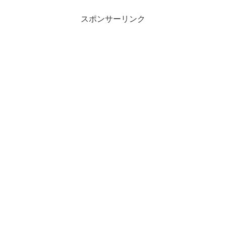
りのムースをつけて、肩にタオルを引っ
かけて自動車に乗り込み、...
スポンサーリンク