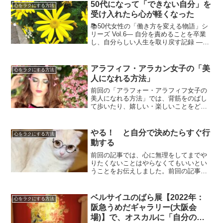
てきました。派遣先では、たくさんの人
50代になって「できない自分」を
心をラクにする方法
たちとのやりとりが...
受け入れたら心が軽くなった
📚50代女性の「働き方を変える物語」シ
リーズ Vol.6― 自分を責めることを卒業
し、自分らしい人生を取り戻す記録 ―こ
んなこと、よくありませんか？「今日も
できなかった」「また後回しになってし
まった」「私って毎回こんな感じなのよ
アラフィフ・アラカン女子の「美
心をラクにする方法
ね…」そんな...
人になれる方法」
前回の「アラフォー・アラフィフ女子の
美人になれる方法」では、背筋をのばし
て歩いたり、嬉しい・楽しいことをどん
どんやっていくと、見た目も実年齢も
若々しく見えて健康にもなれて、気持ち
もいつも充実していて生きやすくなれる
やる！ と自分で決めたらすぐ行
心をラクにする方法
ことをお伝えしました。 ⇒...
動する
前回の記事では、心に無理をしてまでや
りたくないことはやらなくてもいいとい
うことをお伝えしました。前回の記事
⇒ 心に無理をしてまで、受け入れたく
ないものを受け入れる必要なんてない私
は本当にそのように感じていて、そのよ
ベルサイユのばら展【2022年：
心をラクにする方法
うにしています。そして、「...
阪急うめだギャラリー(大阪会
場)】で、オスカルに「自分の人