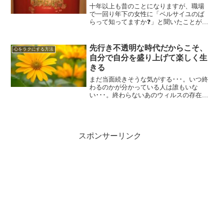
生は自分で選択する大切さ」を学
十年以上も昔のことになりますが、職場
ぶ🌹
で一回り年下の女性に「ベルサイユのば
らって知ってますか❓」と聞いたことがあ
ります。「あ、知ってます。宝塚で有名
ですね。」宝塚･･･。あ、そうか･･･。私
は世代的にテレビ📺だったので、年代が
先行き不透明な時代だからこそ、
心をラクにする方法
違うと「ベルばら...
自分で自分を盛り上げて楽しく生
きる
まだ当面続きそうな気がする･･･。いつ終
わるのかが分かっている人は誰もいな
い･･･。終わらないあのウィルスの存在と
影響、あの両国間での戦争とそれに関連
すること、これらから始まった世界のこ
れまでの在り方の崩壊･･･。もう3年にな
ろうかというの...
スポンサーリンク