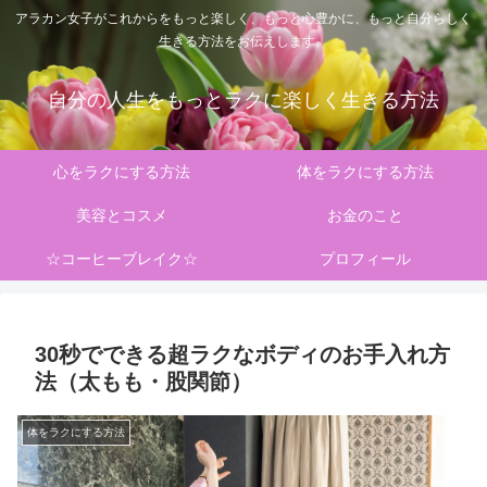
アラカン女子がこれからをもっと楽しく、もっと心豊かに、もっと自分らしく
生きる方法をお伝えします。
自分の人生をもっとラクに楽しく生きる方法
心をラクにする方法
体をラクにする方法
美容とコスメ
お金のこと
☆コーヒーブレイク☆
プロフィール
30秒でできる超ラクなボディのお手入れ方
法（太もも・股関節）
体をラクにする方法