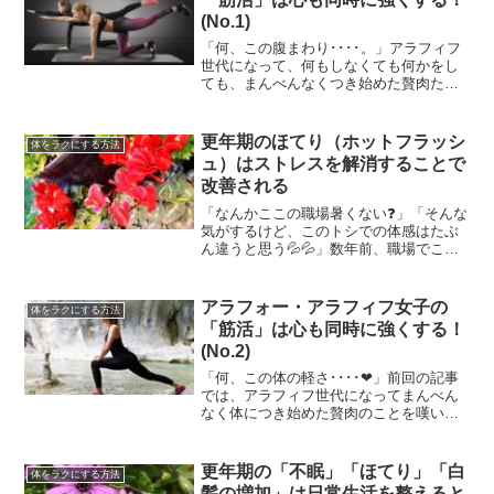
(No.1)
「何、この腹まわり････。」アラフィフ
世代になって、何もしなくても何かをし
ても、まんべんなくつき始めた贅肉た
ち。お風呂に入るときに服を脱いだ裸を
鏡でチラッと見た時、ギョッ＆背筋が凍
る思いがした方もたくさんいらっしゃる
更年期のほてり（ホットフラッシ
体をラクにする方法
と思います🥶😱😨😰私も...
ュ）はストレスを解消することで
改善される
「なんかここの職場暑くない❓」「そんな
気がするけど、このトシでの体感はたぶ
ん違うと思う💦💦」数年前、職場でこん
な会話をしたことがあります。更年期真
っ盛りのシーズンの代表格のほてり（ホ
ットフラッシュ）。以前は「冬でも発汗
アラフォー・アラフィフ女子の
体をラクにする方法
がひどくて、仕事中は首...
「筋活」は心も同時に強くする！
(No.2)
「何、この体の軽さ････❤」前回の記事
では、アラフィフ世代になってまんべん
なく体につき始めた贅肉のことを嘆いて
いた私💦朝、目が覚めたら布団の中でス
トレッチをしているのですが、それだけ
では足りなくて同じタイミングで簡単手
更年期の「不眠」「ほてり」「白
体をラクにする方法
軽なワークアウトを１...
髪の増加」は日常生活を整えると