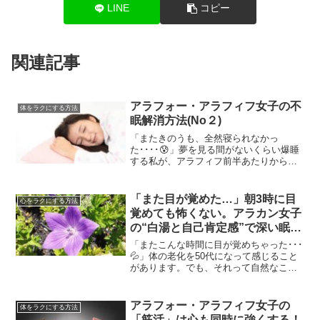
LINE
コピー
関連記事
アラフォー・アラフィフ女子の不
体をラクにする方法
眠解消方法(No２)
「またきのうも、全然寝られなかっ
た････😰」夢を見る間がないくらい爆睡
する私が、アラフィフ前半あたりからな
かなか寝付けなかったり、しょっちゅう
夜中に目が覚めてそこから全然眠れなく
なったり、さっぱり寝られないといった
「また目が覚めた…」朝3時に目
心をラクにする方法
日が出てきたりし始めまし...
覚めても怖くない。アラカン女子
の“白湯と自己肯定感”で深い眠り
へ
「またこんな時間に目が覚めちゃった･･･
💦」体の老化を50代になって感じること
があります。でも、それって自然なこと
だからある意味正常なんですけどね🙂つ
い先月その「老化の感覚」が分かること
がありました。「また来たか！」と思っ
アラフォー・アラフィフ女子の
体をラクにする方法
たらやはりその通り...
「筋活」は心も同時に強くする！